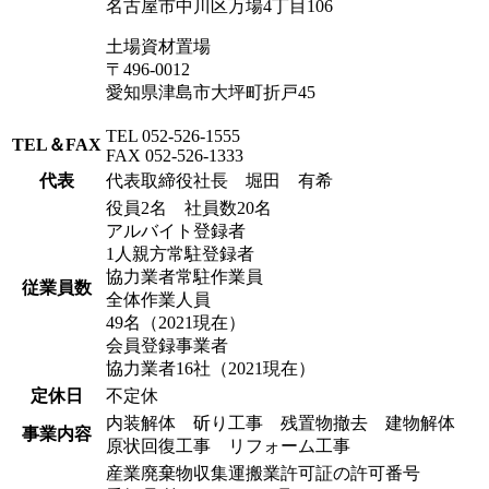
名古屋市中川区万場4丁目106
土場資材置場
〒496-0012
愛知県津島市大坪町折戸45
TEL 052-526-1555
TEL＆FAX
FAX 052-526-1333
代表
代表取締役社長 堀田 有希
役員2名 社員数20名
アルバイト登録者
1人親方常駐登録者
協力業者常駐作業員
従業員数
全体作業人員
49名（2021現在）
会員登録事業者
協力業者16社（2021現在）
定休日
不定休
内装解体 斫り工事 残置物撤去 建物解体
事業内容
原状回復工事 リフォーム工事
産業廃棄物収集運搬業許可証の許可番号