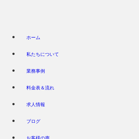
名古屋内装解体スペシャリ
トTEAM
ホーム
私たちについて
トップ
業務事例
ホーム
業務事
料金表＆流れ
例
名古屋市マンション内
求人情報
装解体工事
CONTACT
ブログ
お客様の声