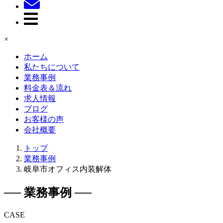
×
ホーム
私たちについて
業務事例
料金表＆流れ
求人情報
ブログ
お客様の声
会社概要
トップ
業務事例
岐阜市オフィス内装解体
── 業務事例 ──
CASE