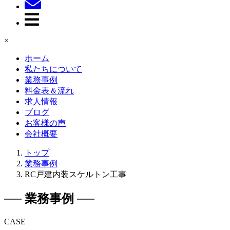
×
ホーム
私たちについて
業務事例
料金表＆流れ
求人情報
ブログ
お客様の声
会社概要
トップ
業務事例
RC戸建内装スケルトン工事
── 業務事例 ──
CASE